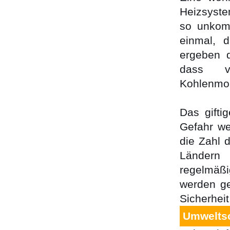
Heizsyste
so unkomp
einmal, d
ergeben d
dass vi
Kohlenmon
Das gifti
Gefahr we
die Zahl 
Ländern 
regelmä
werden ge
Sicherheit
Umwelts