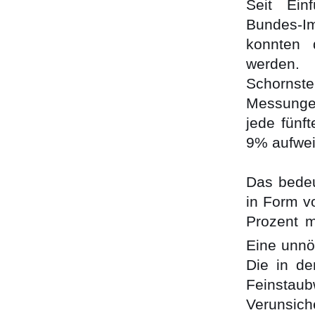
Seit Ein
Bundes-I
konnten 
werden.
Schornste
Messunge
jede fünf
9% aufwei
Das bede
in Form 
Prozent m
Eine unnö
Die in de
Feinsta
Verunsich