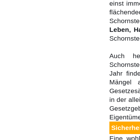
einst imm
flächend
Schornst
Leben, H
Schornste
Auch he
Schornste
Jahr find
Mängel a
Gesetzesä
in der all
Gesetzge
Eigentüme
Sicherhei
Eine wohl