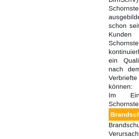
Schornst
ausgebild
schon sei
Kunde
Schornst
kontinuie
ein Qual
nach dem
Verbrieft
können:
Im Ein
Schornste
Brandsch
Brandsch
Verursach