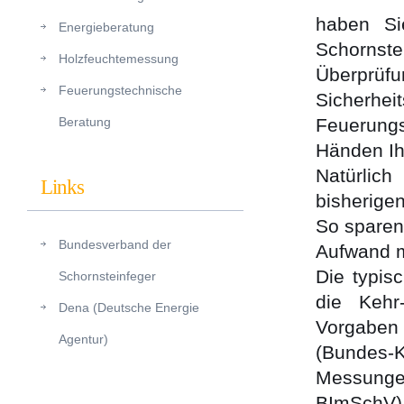
haben Si
Energieberatung
Schorns
Holzfeuchtemessung
Überpr
Feuerungstechnische
Sicherhei
Beratung
Feuerung
Händen Ih
Natürlich
Links
bisherige
So sparen
Bundesverband der
Aufwand m
Die typis
Schornsteinfeger
die Kehr
Dena (Deutsche Energie
Vorgaben
Agentur)
(Bundes
Messung
BImSchV