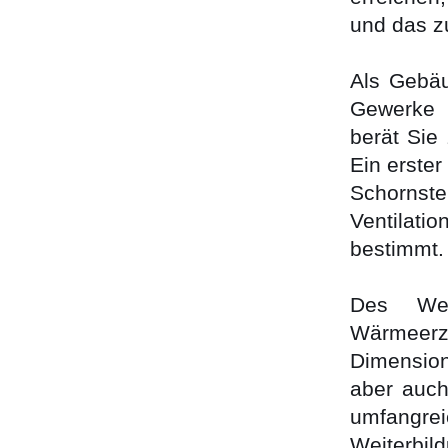
und das z
Als Gebäu
Gewerke ü
berät Sie
Ein erster
Schorns
Ventilati
bestimmt.
Des Weit
Wärmeer
Dimension
aber auch
umfang
Weiterbi